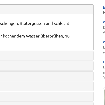
E
H
W
schungen, Blutergüssen und schlecht
D
A
ter kochendem Wasser überbrühen, 10
W
E
v
H
D
r
´