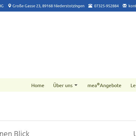
HG
Große Gasse 23, 89168 Niederstotzingen
07325-952884
kon
®
Home
Über uns
mea
Angebote
Le
nen Blick