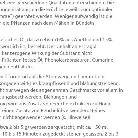
l zwei verschiedene Qualitäten unterschieden. Die
genität aus, da die Früchte jeweils zum optimalen
ämme") geerntet werden. Weniger aufwendig ist die
n die Pflanzen nach dem Mähen in Bündeln
therisches Öl, das zu etwa 70% aus Anethol und 15%
ortlich ist, besteht. Der Gehalt an Estragol
ne kanzerogene Wirkung der Substanz nicht
n Früchten fettes Öl, Phenolcarbonsäuren, Cumarine,
ngen enthalten.
swurf fördernd auf die Atemwege und hemmt ein
organen wirkt es krampflösend und blähungstreibend.
cht nur wegen des angenehmen Geschmacks vor allem in
auungsbeschwerden, Blähungen und
g wird aus Zusatz von Fenchelextrakten zu Honig
nur einen Zusatz von Fenchelöl verwenden. Reines
rn nicht angewendet werden (s. Hinweise)!
twa 2 bis 5 g) werden zerquetscht, mit ca. 150 ml
0 bis 15 Minuten zugedeckt stehen gelassen. 2 bis 3