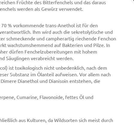
eichen Früchte des Bitterfenchels und das daraus
fenchels werden als Gewürz verwendet.
 - 70 % vorkommende trans-Anethol ist für den
erantwortlich. Ihm wird auch die sekretolytische und
tter schmeckende und campherartig riechende Fenchon
irkt wachstumshemmend auf Bakterien und Pilze. In
daher dürfen Fenchelzubereitungen mit hohem
und Säuglingen verabreicht werden.
ol) ist toxikologisch nicht unbedenklich, nach dem
ser Substanz im Ölanteil aufweisen. Vor allem nach
Dimere Dianethol und Dianisoin entstehen, die
erpene, Cumarine, Flavonoide, fettes Öl und
eßlich aus Kulturen, da Wildsorten sich meist durch