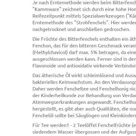
Je nach Erntemethode werden beim Bitterfenche
"Kammware" zeichnet sich durch eine hohe Homo
Reifezeitpunkt mittels Spezialwerkzeugen ("K
Erntemethode des "Strohfenchels". Hier werde
nachgetrocknet und anschließen gedroschen.
Die Früchte des Bitterfenchels enthalten ein ä
Fenchon, das für den bitteren Geschmack verantw
(Methylchavicol) darf max. 5% betragen, da ei
ausgeschlossen werden kann. Ferner sind in de
Flavonoide und antioxidativ wirkende Verbindu
Das ätherische Öl wirkt schleimlösend und Au
bakterielles Keimwachstum. An den Verdauungs
Daher werden Fencheltee und Fenchelhonig ni
der Kinderheilkunde zur Behandlung von Verd
Atemwegserkrankungen angewandt. Fenchelhoni
hergestellt, es gibt aber auch Qualitäten, die 
Fenchelöl sollte bei Säuglingen und Kleinkinde
Für Tee werden1 - 2 Teelöffel Fenchelfrüchte (e
siedendem Wasser übergossen und der Aufguss 1