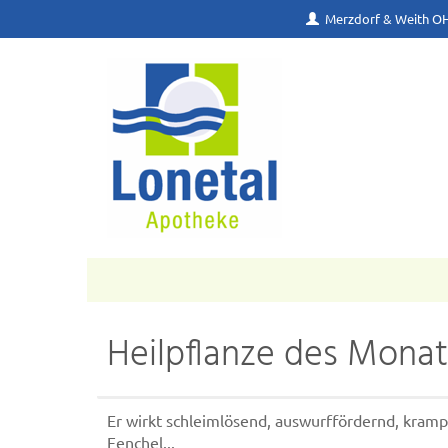
Merzdorf & Weith O
Heilpflanze des Monat
Er wirkt schleimlösend, auswurffördernd, kram
Fenchel...