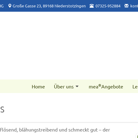
HG
Große Gasse 23, 89168 Niederstotzingen
07325-952884
kon
®
Home
Über uns
mea
Angebote
Le
s
pflösend, blähungstreibend und schmeckt gut – der