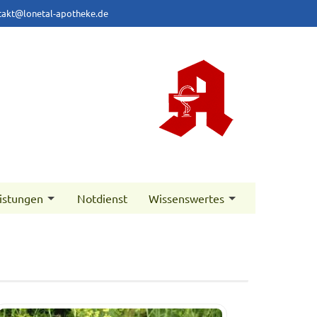
takt@lonetal-apotheke.de
istungen
Notdienst
Wissenswertes