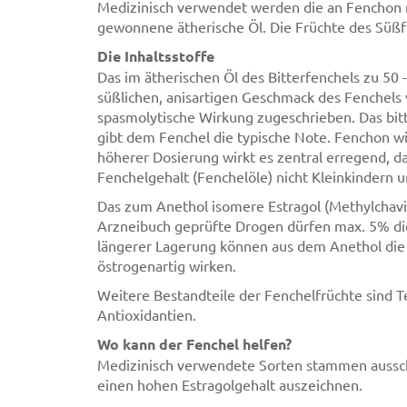
Medizinisch verwendet werden die an Fenchon r
gewonnene ätherische Öl. Die Früchte des Süß
Die Inhaltsstoffe
Das im ätherischen Öl des Bitterfenchels zu 50
süßlichen, anisartigen Geschmack des Fenchels v
spasmolytische Wirkung zugeschrieben. Das bi
gibt dem Fenchel die typische Note. Fenchon w
höherer Dosierung wirkt es zentral erregend, 
Fenchelgehalt (Fenchelöle) nicht Kleinkindern 
Das zum Anethol isomere Estragol (Methylchavic
Arzneibuch geprüfte Drogen dürfen max. 5% die
längerer Lagerung können aus dem Anethol die 
östrogenartig wirken.
Weitere Bestandteile der Fenchelfrüchte sind T
Antioxidantien.
Wo kann der Fenchel helfen?
Medizinisch verwendete Sorten stammen ausschli
einen hohen Estragolgehalt auszeichnen.