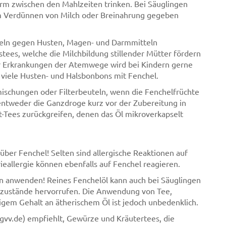
warm zwischen den Mahlzeiten trinken. Bei Säuglingen
m Verdünnen von Milch oder Breinahrung gegeben
tteln gegen Husten, Magen- und Darmmitteln
stees, welche die Milchbildung stillender Mütter fördern
er Erkrankungen der Atemwege wird bei Kindern gerne
 viele Husten- und Halsbonbons mit Fenchel.
emischungen oder Filterbeuteln, wenn die Fenchelfrüchte
 entweder die Ganzdroge kurz vor der Zubereitung in
t-Tees zurückgreifen, denen das Öl mikroverkapselt
ber Fenchel! Selten sind allergische Reaktionen auf
eallergie können ebenfalls auf Fenchel reagieren.
rn anwenden! Reines Fenchelöl kann auch bei Säuglingen
zustände hervorrufen. Die Anwendung von Tee,
igem Gehalt an ätherischem Öl ist jedoch unbedenklich.
gvv.de) empfiehlt, Gewürze und Kräutertees, die