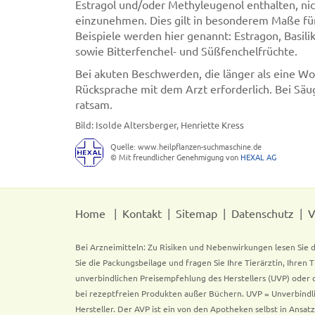
Estragol und/oder Methyleugenol enthalten, ni
einzunehmen. Dies gilt in besonderem Maße für
Beispiele werden hier genannt: Estragon, Basil
sowie Bitterfenchel- und Süßfenchelfrüchte.
Bei akuten Beschwerden, die länger als eine W
Rücksprache mit dem Arzt erforderlich. Bei Säug
ratsam.
Bild: Isolde Altersberger, Henriette Kress
Quelle: www.heilpflanzen-suchmaschine.de
© Mit freundlicher Genehmigung von
HEXAL AG
Home
Kontakt
Sitemap
Datenschutz
V
Bei Arzneimitteln: Zu Risiken und Nebenwirkungen lesen Sie d
Sie die Packungsbeilage und fragen Sie Ihre Tierärztin, Ihren 
unverbindlichen Preisempfehlung des Herstellers (UVP) oder d
bei rezeptfreien Produkten außer Büchern. UVP = Unverbindli
Hersteller. Der AVP ist ein von den Apotheken selbst in Ansa