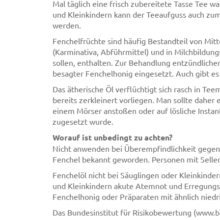
Mal täglich eine frisch zubereitete Tasse Tee 
und Kleinkindern kann der Teeaufguss auch zu
werden.
Fenchelfrüchte sind häufig Bestandteil von Mi
(Karminativa, Abführmittel) und in Milchbildung
sollen, enthalten. Zur Behandlung entzündlich
besagter Fenchelhonig eingesetzt. Auch gibt es
Das ätherische Öl verflüchtigt sich rasch in Te
bereits zerkleinert vorliegen. Man sollte daher
einem Mörser anstoßen oder auf lösliche Instan
zugesetzt wurde.
Worauf ist unbedingt zu achten?
Nicht anwenden bei Überempfindlichkeit gegenü
Fenchel bekannt geworden. Personen mit Selleri
Fenchelöl nicht bei Säuglingen oder Kleinkinde
und Kleinkindern akute Atemnot und Erregungs
Fenchelhonig oder Präparaten mit ähnlich niedr
Das Bundesinstitut für Risikobewertung (www.b