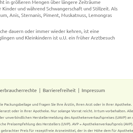
cht in größeren Mengen über längere Zeiträume
 Kinder und während Schwangerschaft und Stillzeit. Als
ikum, Anis, Sternanis, Piment, Muskatnuss, Lemongras
oche dauern oder immer wieder kehren, ist eine
lingen und Kleinkindern ist u.U. ein früher Arztbesuch
erbraucherrechte
Barrierefreiheit
Impressum
ie Packungsbeilage und fragen Sie Ihre Ärztin, Ihren Arzt oder in Ihrer Apotheke
Tierarzt oder in Ihrer Apotheke. Nur solange Vorrat reicht. Irrtum vorbehalten. All
er unverbindlichen Herstellermeldung des Apothekenverkaufspreises (UAVP) an die
che Preisempfehlung des Herstellers (UVP). AVP = Apothekenverkaufspreis (AVP).
tz gebrachter Preis für rezeptfreie Arzneimittel, der in der Höhe dem für Apothe