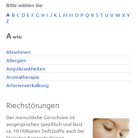
Bitte wählen Sie:
A
B
C
D
E
F
G
H
I
J
K
L
M
N
O
P
Q
R
S
T
U
V
W
X
Y
Z
A
wie:
Abnehmen
Allergien
Angstkrankheiten
Aromatherapie
Arterienverkalkung
Riechstörungen
Der menschliche Geruchsinn ist
ausgesprochen spezifisch und lässt
ca. 10 Millionen Duftstoffe auch bei
kleinsten Konzentrationen