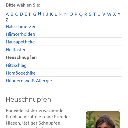
Bitte wählen Sie:
H
A
B
C
D
E
F
G
I
J
K
L
M
N
O
P
Q
R
S
T
U
V
W
X
Y
Z
Halsschmerzen
Hämorrhoiden
Hausapotheke
Heilfasten
Heuschnupfen
Hitzschlag
Homöopathika
Hühnereiweiß-Allergie
Heuschnupfen
Für viele ist der erwachende
Frühling nicht die reine Freude:
Niesen, lästiger Schnupfen,