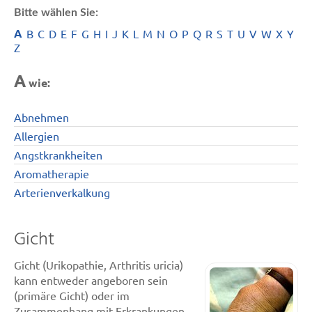
Bitte wählen Sie:
A
B
C
D
E
F
G
H
I
J
K
L
M
N
O
P
Q
R
S
T
U
V
W
X
Y
Z
A
wie:
Abnehmen
Allergien
Angstkrankheiten
Aromatherapie
Arterienverkalkung
Gicht
Gicht (Urikopathie, Arthritis uricia)
kann entweder angeboren sein
(primäre Gicht) oder im
Zusammenhang mit Erkrankungen