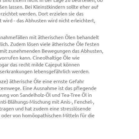
en lassen. Bei Kleinstkindern sollte eher auf
zichtet werden. Dort erzielen sie das
wird - das Abhusten wird nicht erleichtert,
usnahmefällen mit ätherischen Ölen behandelt
lich. Zudem lösen viele ätherische Öle festen
st mit zunehmenden Bewegungen das Abhusten,
orrufen kann. Cineolhaltige Öle wie
 sogar das recht milde Cajeput können
serkrankungen lebensgefährlich werden.
e) ätherische Öle eine ernste Gefahr
n Atemwege. Eine Ausnahme ist das pflegende
hung von Sandelholz-Öl und Tea-Tree Öl in
nti-Blähungs-Mischung mit Anis-, Fenchel-,
tragen und hat zudem eine stresslösende
s oder von homöopathischen Mitteln für die