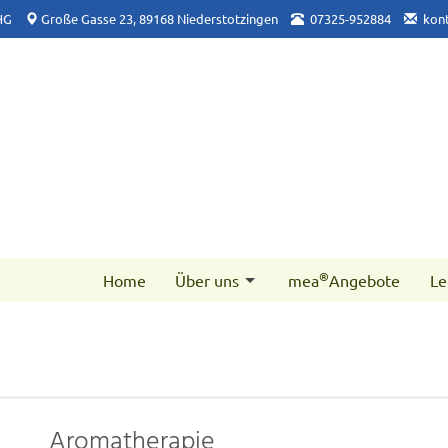
HG
Große Gasse 23, 89168 Niederstotzingen
07325-952884
kon
®
Home
Über uns
mea
Angebote
Le
Aromatherapie