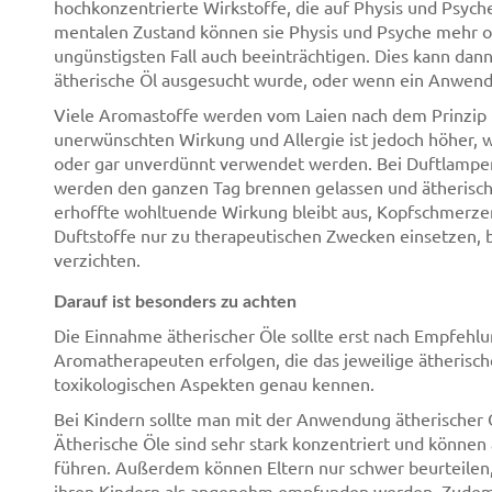
hochkonzentrierte Wirkstoffe, die auf Physis und Psych
mentalen Zustand können sie Physis und Psyche mehr o
ungünstigsten Fall auch beeinträchtigen. Dies kann dann
ätherische Öl ausgesucht wurde, oder wenn ein Anwendu
Viele Aromastoffe werden vom Laien nach dem Prinzip "Vi
unerwünschten Wirkung und Allergie ist jedoch höher, 
oder gar unverdünnt verwendet werden. Bei Duftlampen 
werden den ganzen Tag brennen gelassen und ätherische
erhoffte wohltuende Wirkung bleibt aus, Kopfschmerzen 
Duftstoffe nur zu therapeutischen Zwecken einsetzen, 
verzichten.
Darauf ist besonders zu achten
Die Einnahme ätherischer Öle sollte erst nach Empfehlu
Aromatherapeuten erfolgen, die das jeweilige ätherisch
toxikologischen Aspekten genau kennen.
Bei Kindern sollte man mit der Anwendung ätherischer Öle
Ätherische Öle sind sehr stark konzentriert und können
führen. Außerdem können Eltern nur schwer beurteilen,
ihren Kindern als angenehm empfunden werden. Zudem si