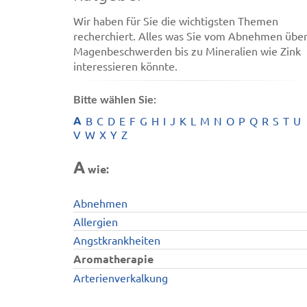
Wir haben für Sie die wichtigsten Themen
recherchiert. Alles was Sie vom Abnehmen übe
Magenbeschwerden bis zu Mineralien wie Zink
interessieren könnte.
Bitte wählen Sie:
A
B
C
D
E
F
G
H
I
J
K
L
M
N
O
P
Q
R
S
T
U
V
W
X
Y
Z
A
wie:
Abnehmen
Allergien
Angstkrankheiten
Aromatherapie
Arterienverkalkung