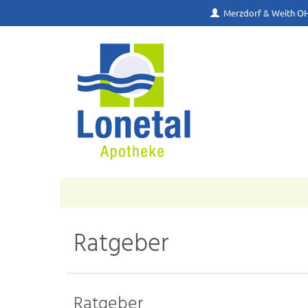
Merzdorf & Weith O
Ratgeber
Ratgeber