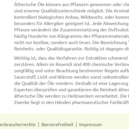
Ätherische Öle können aus Pflanzen gewonnen oder chem
sind enorme Qualitätsunterschiede möglich. Die Aromat
kontrolliert biologischen Anbau, Wildwuchs. oder konve
besonders für Allergiker geeignet ist. Jede Abweichun
Pflanze verändert die Zusammensetzung der Duftsubstan
häufig Hunderte von Kilogramms des Pflanzenmaterials 
nicht nur kostbar, sondern auch teuer. Die Bezeichnung "
Reinheits- oder Qualitätsgarantie. Richtig ist dagegen 
Wichtig ist, dass das Verfahren zur Extraktion schonend 
zerstören. Allein im Rosenöl sind 400 chemische Verbi
sorgfältig und unter Beachtung bestimmter Regeln auf
Sauerstoff, Licht und Wärme werden sonst unkontrollie
die Qualität der Öle mindern. Deshalb ist eine Lagerung
Experten überprüfen und garantieren die Reinheit äther
ätherische Öle werden zu Heilzwecken verarbeitet. Die 
Zwecke liegt in den Händen pharmazeutischer Fachkräft
erbraucherrechte
Barrierefreiheit
Impressum