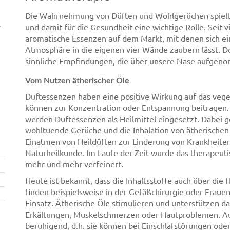
Die Wahrnehmung von Düften und Wohlgerüchen spielt f
r
und damit für die Gesundheit eine wichtige Rolle. Seit v
aromatische Essenzen auf dem Markt, mit denen sich e
Atmosphäre in die eigenen vier Wände zaubern lässt. D
sinnliche Empfindungen, die über unsere Nase aufge
Vom Nutzen ätherischer Öle
Duftessenzen haben eine positive Wirkung auf das veg
können zur Konzentration oder Entspannung beitragen. 
werden Duftessenzen als Heilmittel eingesetzt. Dabei g
wohltuende Gerüche und die Inhalation von ätherischen
Einatmen von Heildüften zur Linderung von Krankheiten
Naturheilkunde. Im Laufe der Zeit wurde das therapeu
mehr und mehr verfeinert.
Heute ist bekannt, dass die Inhaltsstoffe auch über die
finden beispielsweise in der Gefäßchirurgie oder Frau
Einsatz. Ätherische Öle stimulieren und unterstützen 
Erkältungen, Muskelschmerzen oder Hautproblemen. A
beruhigend, d.h. sie können bei Einschlafstörungen ode