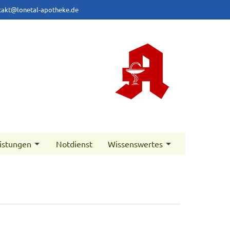
takt@lonetal-apotheke.de
istungen
Notdienst
Wissenswertes