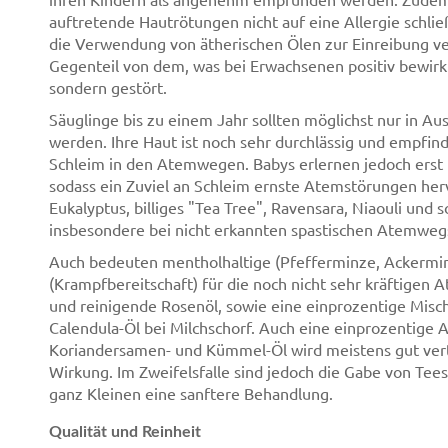
auftretende Hautrötungen nicht auf eine Allergie schließ
die Verwendung von ätherischen Ölen zur Einreibung ver
Gegenteil von dem, was bei Erwachsenen positiv bewirkt 
sondern gestört.
Säuglinge bis zu einem Jahr sollten möglichst nur in A
werden. Ihre Haut ist noch sehr durchlässig und empfind
Schleim in den Atemwegen. Babys erlernen jedoch er
sodass ein Zuviel an Schleim ernste Atemstörungen herv
Eukalyptus, billiges "Tea Tree", Ravensara, Niaouli und
insbesondere bei nicht erkannten spastischen Atemweg
Auch bedeuten mentholhaltige (Pfefferminze, Ackerminz
(Krampfbereitschaft) für die noch nicht sehr kräftige
und reinigende Rosenöl, sowie eine einprozentige Misc
Calendula-Öl bei Milchschorf. Auch eine einprozentige A
Koriandersamen- und Kümmel-Öl wird meistens gut ver
Wirkung. Im Zweifelsfalle sind jedoch die Gabe von Tee
ganz Kleinen eine sanftere Behandlung.
Qualität und Reinheit