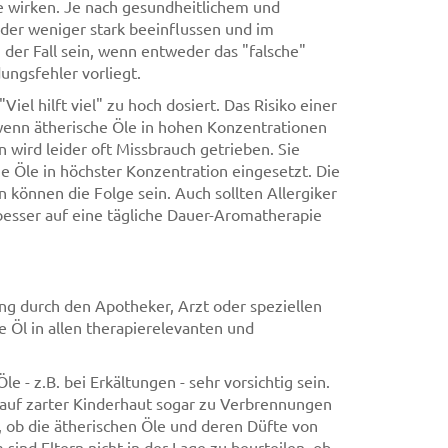
e wirken. Je nach gesundheitlichem und
der weniger stark beeinflussen und im
 der Fall sein, wenn entweder das "falsche"
ngsfehler vorliegt.
el hilft viel" zu hoch dosiert. Das Risiko einer
wenn ätherische Öle in hohen Konzentrationen
wird leider oft Missbrauch getrieben. Sie
 Öle in höchster Konzentration eingesetzt. Die
können die Folge sein. Auch sollten Allergiker
besser auf eine tägliche Dauer-Aromatherapie
ng durch den Apotheker, Arzt oder speziellen
e Öl in allen therapierelevanten und
 - z.B. bei Erkältungen - sehr vorsichtig sein.
 auf zarter Kinderhaut sogar zu Verbrennungen
 ob die ätherischen Öle und deren Düfte von
nd Eltern nicht in der Lage zu beurteilen, ob