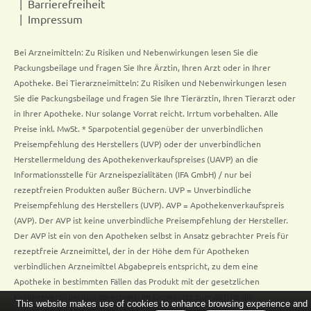
Barrierefreiheit
Impressum
Bei Arzneimitteln: Zu Risiken und Nebenwirkungen lesen Sie die
Packungsbeilage und fragen Sie Ihre Ärztin, Ihren Arzt oder in Ihrer
Apotheke. Bei Tierarzneimitteln: Zu Risiken und Nebenwirkungen lesen
Sie die Packungsbeilage und fragen Sie Ihre Tierärztin, Ihren Tierarzt oder
in Ihrer Apotheke. Nur solange Vorrat reicht. Irrtum vorbehalten. Alle
Preise inkl. MwSt. * Sparpotential gegenüber der unverbindlichen
Preisempfehlung des Herstellers (UVP) oder der unverbindlichen
Herstellermeldung des Apothekenverkaufspreises (UAVP) an die
Informationsstelle für Arzneispezialitäten (IFA GmbH) / nur bei
rezeptfreien Produkten außer Büchern. UVP = Unverbindliche
Preisempfehlung des Herstellers (UVP). AVP = Apothekenverkaufspreis
(AVP). Der AVP ist keine unverbindliche Preisempfehlung der Hersteller.
Der AVP ist ein von den Apotheken selbst in Ansatz gebrachter Preis für
rezeptfreie Arzneimittel, der in der Höhe dem für Apotheken
verbindlichen Arzneimittel Abgabepreis entspricht, zu dem eine
Apotheke in bestimmten Fällen das Produkt mit der gesetzlichen
Krankenversicherung abrechnet. Im Gegensatz zum AVP ist die
This website makes use of cookies to enhance browsing experience and