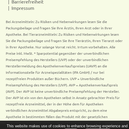
Barrierefreiheit
Impressum
Bei Arzneimitteln: Zu Risiken und Nebenwirkungen lesen Sie die
Packungsbeilage und fragen Sie Ihre Ärztin, Ihren Arzt oder in Ihrer
Apotheke. Bei Tierarzneimitteln: Zu Risiken und Nebenwirkungen lesen
Sie die Packungsbeilage und fragen Sie Ihre Tierärztin, Ihren Tierarzt oder
in Ihrer Apotheke. Nur solange Vorrat reicht. Irrtum vorbehalten. Alle
Preise inkl. MwSt. * Sparpotential gegenüber der unverbindlichen
Preisempfehlung des Herstellers (UVP) oder der unverbindlichen
Herstellermeldung des Apothekenverkaufspreises (UAVP) an die
Informationsstelle für Arzneispezialitäten (IFA GmbH) / nur bei
rezeptfreien Produkten außer Büchern. UVP = Unverbindliche
Preisempfehlung des Herstellers (UVP). AVP = Apothekenverkaufspreis
(AVP). Der AVP ist keine unverbindliche Preisempfehlung der Hersteller.
Der AVP ist ein von den Apotheken selbst in Ansatz gebrachter Preis für
rezeptfreie Arzneimittel, der in der Höhe dem für Apotheken
verbindlichen Arzneimittel Abgabepreis entspricht, zu dem eine
Apotheke in bestimmten Fällen das Produkt mit der gesetzlichen
Krankenversicherung abrechnet. Im Gegensatz zum AVP ist die
This website makes use of cookies to enhance browsing experience and